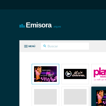
Emisora
.org.es
MENÚ
S GÉNEROS