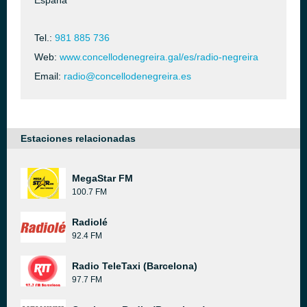
España
Tel.:
981 885 736
Web:
www.concellodenegreira.gal/es/radio-negreira
Email:
radio@concellodenegreira.es
Estaciones relacionadas
MegaStar FM
100.7 FM
Radiolé
92.4 FM
Radio TeleTaxi (Barcelona)
97.7 FM