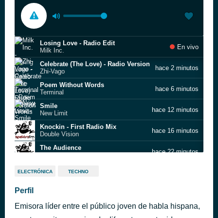
Losing Love - Radio Edit
En vivo
Milk Inc.
Celebrate (The Love) - Radio Version
hace 2 minutos
Zhi-Vago
Poem Without Words
hace 6 minutos
Terminal
Smile
hace 12 minutos
New Limit
Knockin - First Radio Mix
hace 16 minutos
Double Vision
The Audience
hace 22 minutos
Cápital
¡Chas! Y aparezco a tu lado
hace 31 minutos
ELECTRÓNICA
TECHNO
Alex Y Christina
Hungry Eyes
Perfil
hace 34 minutos
Eric Carmen
Emisora líder entre el público joven de habla hispana,
Embrujada
hace 35 minutos
Tino Casal