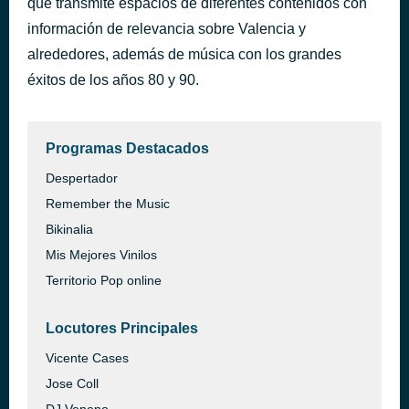
que transmite espacios de diferentes contenidos con
Cacho A Cacho
información de relevancia sobre Valencia y
hace 37 minutos
Estopa
alrededores, además de música con los grandes
éxitos de los años 80 y 90.
Programas Destacados
Despertador
Remember the Music
Bikinalia
Mis Mejores Vinilos
Territorio Pop online
Locutores Principales
Vicente Cases
Jose Coll