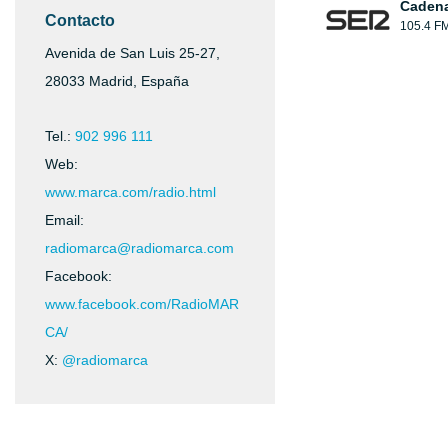
Caden
Contacto
105.4 F
Avenida de San Luis 25-27,
28033 Madrid, España
Tel.:
902 996 111
Web:
www.marca.com/radio.html
Email:
radiomarca@radiomarca.com
Facebook:
www.facebook.com/RadioMAR
CA/
X:
@radiomarca