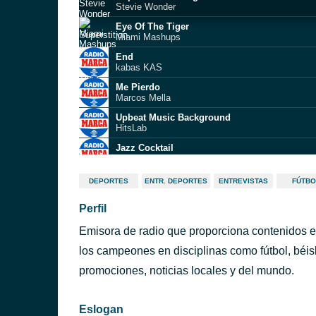
Stevie Wonder
Eye Of The Tiger
Miami Mashups
End
kabas KAS
Me Pierdo
Marcos Mella
Upbeat Music Background
HitsLab
Jazz Cocktail
AlexGuz
Slide Tackle
DEPORTES
ENTR. DEPORTES
ENTREVISTAS
FÚTBO
Japanese Breakfast
Perfil
I'm Still Standing
First to Eleven
Emisora de radio que proporciona contenidos e
Hey Jude
Scary Pockets
los campeones en disciplinas como fútbol, béisb
Plus bleu que tes yeux
promociones, noticias locales y del mundo.
Edith Piaf
Eslogan