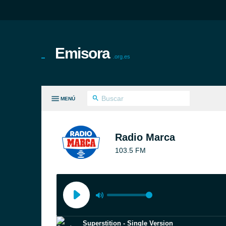
Emisora
.org.es
MENÚ
S GÉNEROS
Radio Marca
103.5 FM
Superstition - Single Version