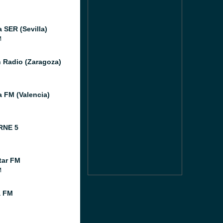
 SER (Sevilla)
M
 Radio (Zaragoza)
a FM (Valencia)
RNE 5
tar FM
M
a FM