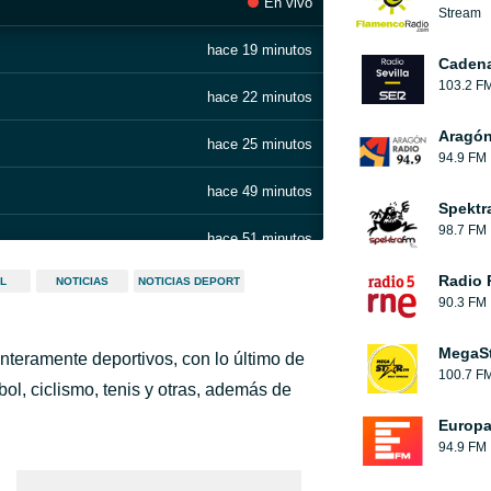
En vivo
Stream
hace 19 minutos
Cadena
103.2 F
hace 22 minutos
Aragón
hace 25 minutos
94.9 FM
hace 49 minutos
Spektr
98.7 FM
hace 51 minutos
Radio 
L
NOTICIAS
NOTICIAS DEPORT
hace 1 hora
90.3 FM
hace 1 hora
MegaS
nteramente deportivos, con lo último de
100.7 F
hace 1 hora
ol, ciclismo, tenis y otras, además de
Europ
hace 1 hora
94.9 FM