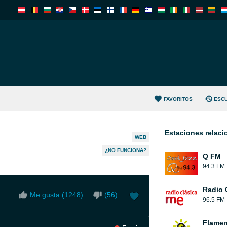
FAVORITOS
ESC
Estaciones relac
WEB
¿NO FUNCIONA?
Q FM
94.3 FM
Radio 
Me gusta (
1248
)
(
56
)
96.5 FM
Flamen