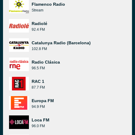
Flamenco Radio
Stream
Radiolé
92.4 FM
Catalunya Radio (Barcelona)
102.8 FM
Radio Clásica
96.5 FM
RAC 1
87.7 FM
Europa FM
94.9 FM
Loca FM
96.0 FM