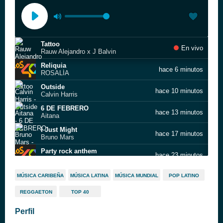
Tattoo
En vivo
Rauw Alejandro x J Balvin
Reliquia
hace 6 minutos
ROSALÍA
Outside
hace 10 minutos
Calvin Harris
6 DE FEBRERO
hace 13 minutos
Aitana
I Just Might
hace 17 minutos
Bruno Mars
Party rock anthem
hace 23 minutos
LMFAO,GoonRock,Lauren Bennett
Partiendo la pana
hace 26 minutos
MÚSICA CARIBEÑA
MÚSICA LATINA
MÚSICA MUNDIAL
POP LATINO
Estopa
REGGAETON
TOP 40
Dai dai
hace 30 minutos
Shakira,Burna Boy
Perfil
Try
hace 34 minutos
P!nk