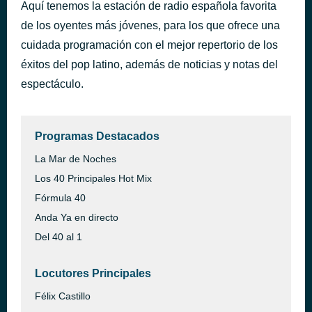
Aquí tenemos la estación de radio española favorita
Dardos
hace 37 minutos
de los oyentes más jóvenes, para los que ofrece una
Romeo Santos & El Chaval de la Bachata
cuidada programación con el mejor repertorio de los
éxitos del pop latino, además de noticias y notas del
espectáculo.
Programas Destacados
La Mar de Noches
Los 40 Principales Hot Mix
Fórmula 40
Anda Ya en directo
Del 40 al 1
Locutores Principales
Félix Castillo