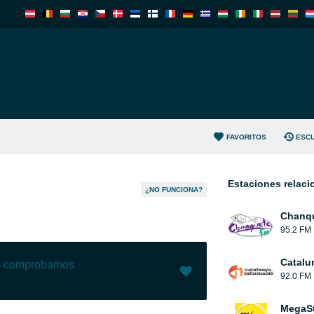
FAVORITOS
ESC
Estaciones relac
¿NO FUNCIONA?
Chanqu
95.2 FM
Catalu
lo comprobamos
92.0 FM
Me gusta (
26
)
(
0
)
MegaS