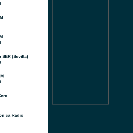
M
FM
FM
M
 SER (Sevilla)
M
FM
M
Cero
Sonica Radio