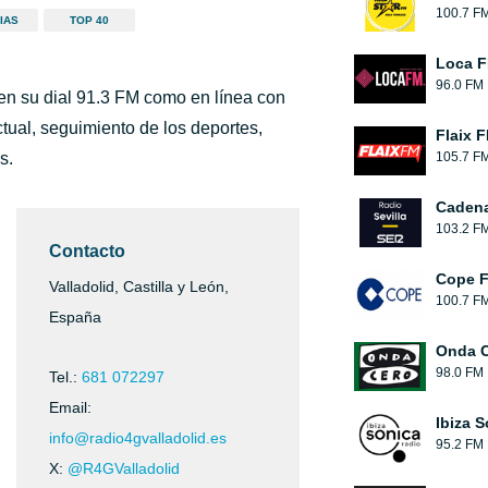
100.7 F
IAS
TOP 40
Loca 
96.0 FM
 en su dial 91.3 FM como en línea con
ctual, seguimiento de los deportes,
Flaix 
s.
105.7 F
Cadena
103.2 F
Contacto
Cope 
Valladolid, Castilla y León,
100.7 F
España
Onda 
98.0 FM
Tel.:
681 072297
Email:
Ibiza 
info@radio4gvalladolid.es
95.2 FM
X:
@R4GValladolid