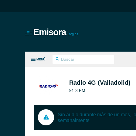
Emisora
.org.es
MENÚ
S GÉNEROS
Radio 4G (Valladolid)
91.3 FM
Sin audio durante más de un mes, 
semanalmente