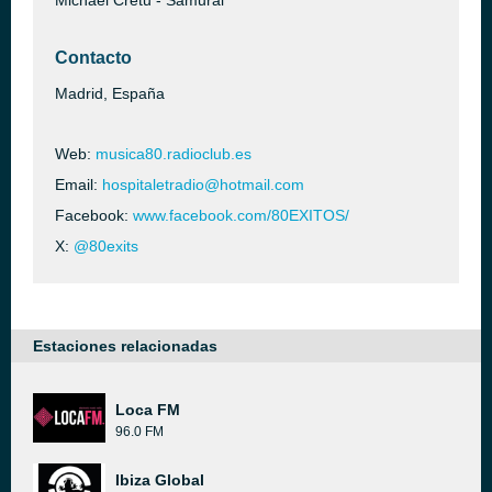
Michael Cretu - Samurai
Contacto
Madrid, España
Web:
musica80.radioclub.es
Email:
hospitaletradio@hotmail.com
Facebook:
www.facebook.com/80EXITOS/
X:
@80exits
Estaciones relacionadas
Loca FM
96.0 FM
Ibiza Global