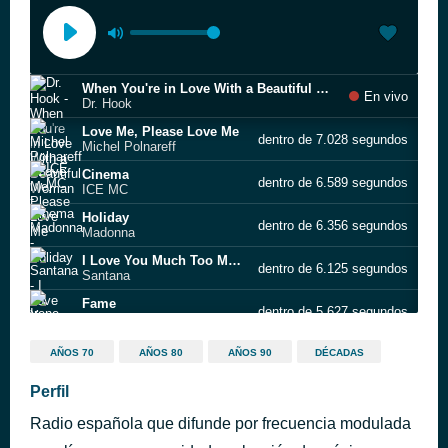
When You're in Love With a Beautiful Woman
En vivo
Dr. Hook
Love Me, Please Love Me
dentro de 7.028 segundos
Michel Polnareff
Cinema
dentro de 6.589 segundos
ICE MC
Holiday
dentro de 6.356 segundos
Madonna
I Love You Much Too Much
dentro de 6.125 segundos
Santana
Fame
dentro de 5.627 segundos
Irene Cara
The Man Who Sold The World
dentro de 5.264 segundos
AÑOS 70
AÑOS 80
AÑOS 90
DÉCADAS
Nirvana
Sempre sempre
Perfil
dentro de 4.997 segundos
Al Bano & Romina Power
Radio española que difunde por frecuencia modulada
Miss You
dentro de 4.733 segundos
The Rolling Stones