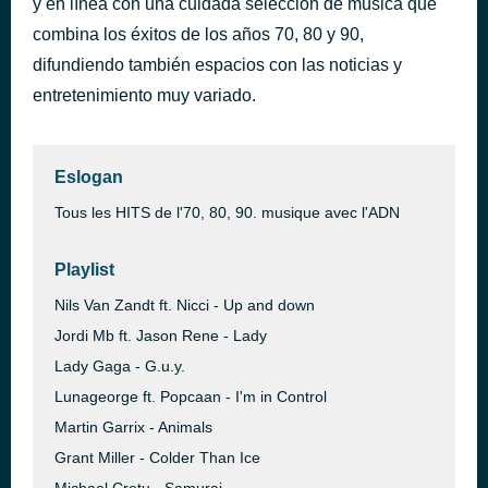
y en línea con una cuidada selección de música que
Moments in Love
combina los éxitos de los años 70, 80 y 90,
dentro de 4.519 segundos
Art of Noise
difundiendo también espacios con las noticias y
entretenimiento muy variado.
Eslogan
Tous les HITS de l'70, 80, 90. musique avec l'ADN
Playlist
Nils Van Zandt ft. Nicci - Up and down
Jordi Mb ft. Jason Rene - Lady
Lady Gaga - G.u.y.
Lunageorge ft. Popcaan - I'm in Control
Martin Garrix - Animals
Grant Miller - Colder Than Ice