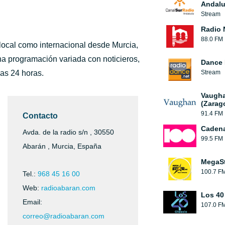
Andalu
Stream
Radio 
88.0 FM
 local como internacional desde Murcia,
na programación variada con noticieros,
Dance 
las 24 horas.
Stream
Vaugha
(Zarag
91.4 FM
Contacto
Cadena
Avda. de la radio s/n , 30550
99.5 FM
Abarán , Murcia, España
MegaS
100.7 F
Tel.:
968 45 16 00
Web:
radioabaran.com
Los 40
Email:
107.0 F
correo@radioabaran.com