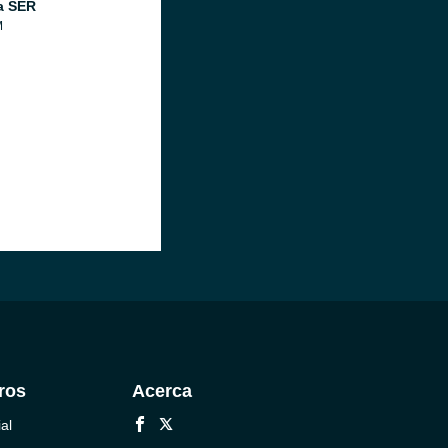
a SER
M
ros
Acerca
al