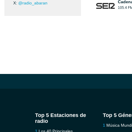
Caden
X:
@radio_abaran
105.4 F
Top 5 Estaciones de
Top 5 Géne
radio
Música Mundi
Los 40 Principales