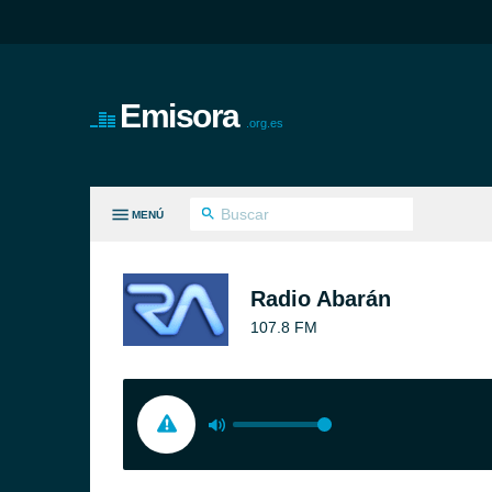
Emisora
.org.es
MENÚ
S GÉNEROS
Radio Abarán
107.8 FM