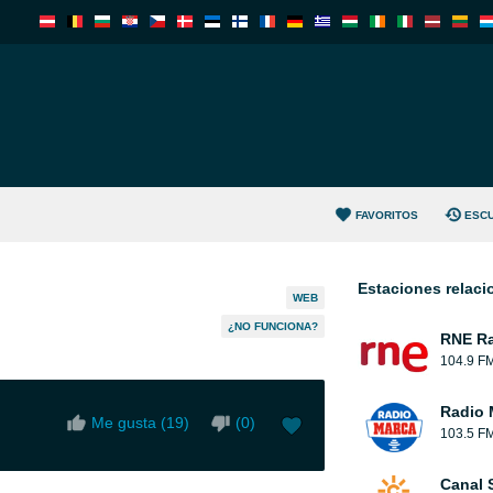
FAVORITOS
ESC
Estaciones relac
WEB
¿NO FUNCIONA?
RNE Ra
104.9 F
Radio 
Me gusta (
19
)
(
0
)
103.5 F
Canal 