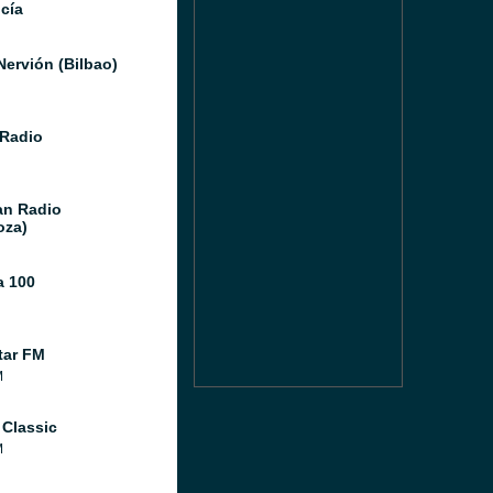
cía
Nervión (Bilbao)
Radio
n Radio
oza)
 100
tar FM
M
 Classic
M