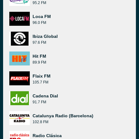
95.2 FM
Loca FM
96.0 FM
Ibiza Global
97.6 FM
Hit FM
89.9 FM
Flaix FM
105.7 FM
Cadena Dial
91.7 FM
Catalunya Radio (Barcelona)
102.8 FM
Radio Clásica