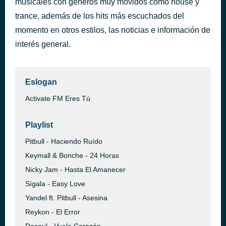
musicales con géneros muy movidos como house y
Ain’t It Fun
trance, además de los hits más escuchados del
hace 41 minutos
Wuki
momento en otros estilos, las noticias e información de
interés general.
Eslogan
Activate FM Eres Tú
Playlist
Pitbull - Haciendo Ruído
Keymall & Bonche - 24 Horas
Nicky Jam - Hasta El Amanecer
Sígala - Easy Love
Yandel ft. Pitbull - Asesina
Reykon - El Error