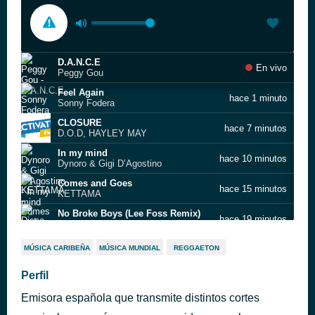
D.A.N.C.E
En vivo
Peggy Gou
Feel Again
hace 1 minuto
Sonny Fodera
CLOSURE
hace 7 minutos
D.O.D, HAYLEY MAY
In my mind
hace 10 minutos
Dynoro & Gigi D’Agostino
Comes and Goes
hace 15 minutos
KETTAMA
No Broke Boys (Lee Foss Remix)
hace 19 minutos
Disco Lines
You Make Me
hace 23 minutos
MÚSICA CARIBEÑA
MÚSICA MUNDIAL
REGGAETON
Avicii vs Conrad Sewell
I’m your girl right?
Perfil
hace 29 minutos
Tove Lo
Emisora española que transmite distintos cortes
Talk to You
hace 37 minutos
ANOTR