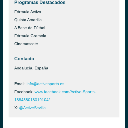
Programas Destacados
Fórmula Activa
Quinta Amarilla
A Base de Fútbol
Fórmula Gramola
Cinemascote
Contacto
Andalucía, España
Email:
info@activesports.es
Facebook:
www.facebook.com/Active-Sports-
188438018019104/
X:
@ActiveSevilla