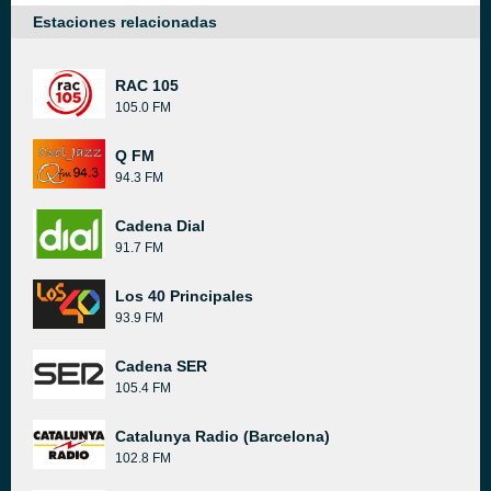
Estaciones relacionadas
RAC 105
105.0 FM
Q FM
94.3 FM
Cadena Dial
91.7 FM
Los 40 Principales
93.9 FM
Cadena SER
105.4 FM
Catalunya Radio (Barcelona)
102.8 FM