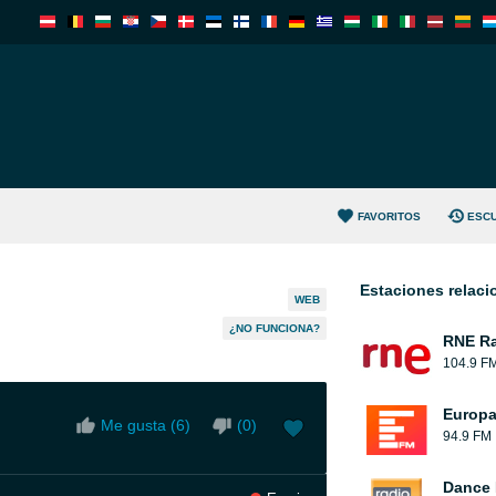
FAVORITOS
ESC
Estaciones relac
WEB
¿NO FUNCIONA?
RNE Ra
104.9 F
Europ
Me gusta (
6
)
(
0
)
94.9 FM
Dance 