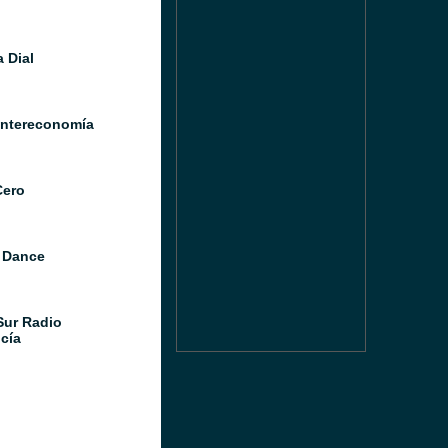
 Dial
Intereconomía
Cero
 Dance
Sur Radio
cía