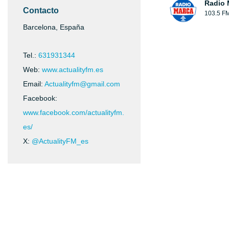
Radio 
Contacto
103.5 F
Barcelona, España
Tel.:
631931344
Web:
www.actualityfm.es
Email:
Actualityfm@gmail.com
Facebook:
www.facebook.com/actualityfm.
es/
X:
@ActualityFM_es