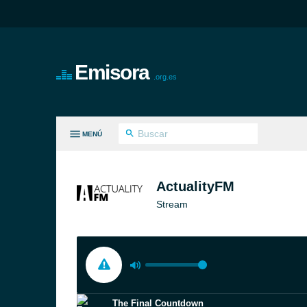
Emisora
.org.es
MENÚ
S GÉNEROS
ActualityFM
Stream
The Final Countdown