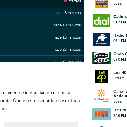
En vivo
Stream
hace 6 minutos
Cadena
91.7 FM
hace 10 minutos
Radio 
hace 16 minutos
95.1 FM
hace 25 minutos
Onda 
98.0 FM
hace 32 minutos
Los 40
hace 37 minutos
Stream
hace 41 minutos
Canal 
co, ameno e interactivo en el que se
Andalu
hace 46 minutos
nda. Únete a sus seguidores y disfruta
Stream
tos.
Hit FM
hace 50 minutos
89.9 FM