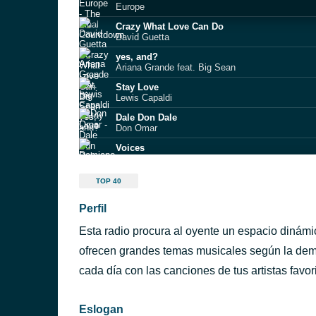
Europe
Crazy What Love Can Do
David Guetta
yes, and?
Ariana Grande feat. Big Sean
Stay Love
Lewis Capaldi
Dale Don Dale
Don Omar
Voices
Damiano David
drop dead
TOP 40
Olivia Rodrigo
Perfil
NEXO 09. Alex
Nil Moliner
Esta radio procura al oyente un espacio dinámi
Old Town Road
Lil Nas X
ofrecen grandes temas musicales según la dema
Si antes te hubiera conocido
cada día con las canciones de tus artistas favori
KAROL G
Eslogan