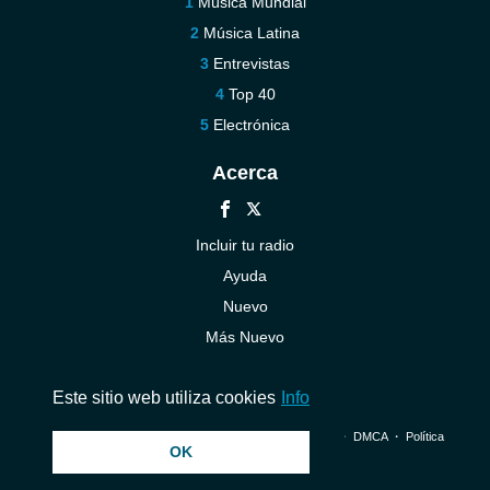
Música Mundial
Música Latina
Entrevistas
Top 40
Electrónica
Acerca
Incluir tu radio
Ayuda
Nuevo
Más Nuevo
Contáctenos
Este sitio web utiliza cookies
Info
© 2026 InstantAudio. Reservados todos los derechos. ・
DMCA
・
Política
OK
de privacidad