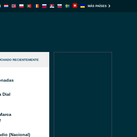
MÁS PAÍSES
UCHADO RECIENTEMENTE
ionadas
 Dial
Marca
M
dio (Nacional)