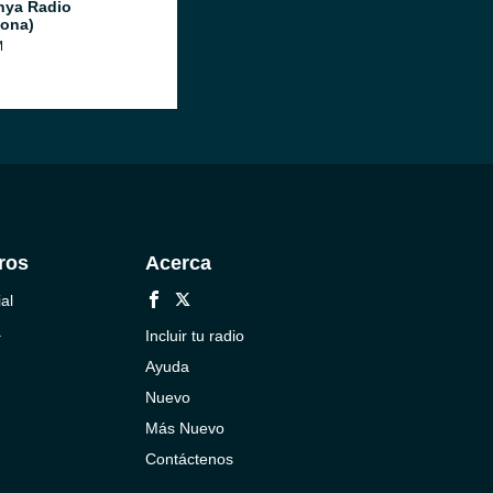
nya Radio
lona)
M
ros
Acerca
al
a
Incluir tu radio
Ayuda
Nuevo
Más Nuevo
Contáctenos