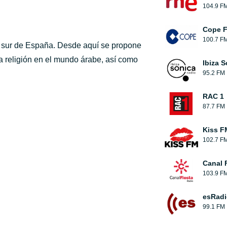
104.9 F
Cope 
100.7 F
el sur de España. Desde aquí se propone
la religión en el mundo árabe, así como
Ibiza 
95.2 FM
RAC 1
87.7 FM
Kiss F
102.7 F
Canal 
103.9 F
esRadi
99.1 FM