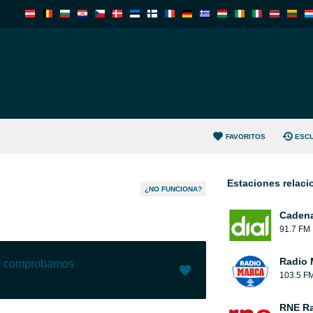
FAVORITOS
ESC
Estaciones relac
¿NO FUNCIONA?
Cadena
91.7 FM
Radio 
lo comprobamos
103.5 F
Me gusta (
0
)
(
0
)
RNE Ra