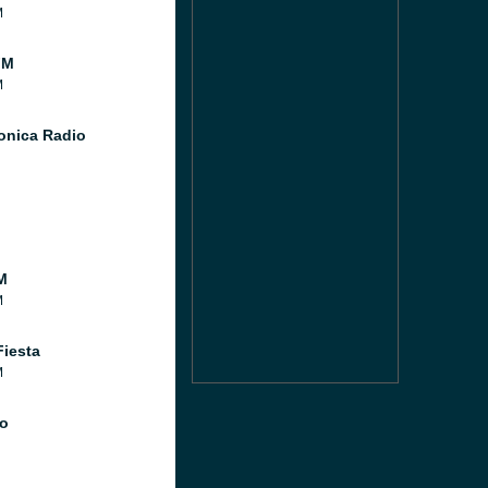
M
FM
M
Sonica Radio
M
M
Fiesta
M
o