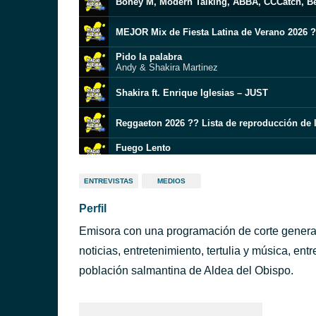
Boney M, Modern Talking, ABBA, CCCatch, Be
Pido la palabra
Andy & Shakira Martinez
Shakira ft. Enrique Iglesias – JUST
Fuego Lento
Shakira x Romeo Santos
ENTREVISTAS
MEDIOS
Canciones de baile disco legendarias ABBA,
Perfil
Boney M, Modern Talking, ABBA, CCCatch, Be
Emisora con una programación de corte general
RADIO ALDEA O ALDEA RADIO
bohemianinterface670
noticias, entretenimiento, tertulia y música, ent
Cuando Pronuncias Mi Nombre
población salmantina de Aldea del Obispo.
Farruko ft. Becky G