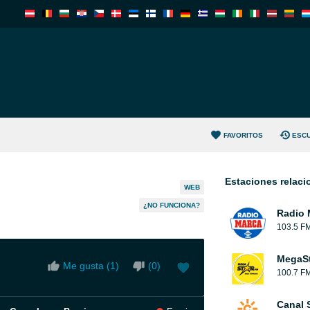
FAVORITOS
ESC
Estaciones relac
WEB
¿NO FUNCIONA?
Radio 
103.5 F
MegaS
Me gusta (
1
)
(
0
)
100.7 F
Canal 