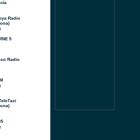
cía
nya Radio
lona)
M
RNE 5
co Radio
FM
M
TeleTaxi
lona)
05
M