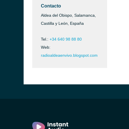
Contacto
Aldea del Obispo, Salamanca,
Castilla y León, España
Tel.:
+34 640 98 88 80
Web:
radioaldeaenvivo.blogspot.com