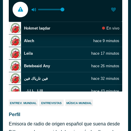
Hokmet laqdar
En vivo
Alech
hace 9 minutos
Leila
hace 17 minutos
Betebeaid Any
hace 26 minutos
فين تارياك فين
hace 32 minutos
الليل يا ليلي
hace 43 minutos
Aashika Wa Galbanah
hace 48 minutos
ENTREV. MUNDIAL
ENTREVISTAS
MÚSICA MUNDIAL
Perfil
Moghyara
hace 55 minutos
Emisora de radio de origen español que suena desde
Leila Men El Layli nagat
hace 1 hora