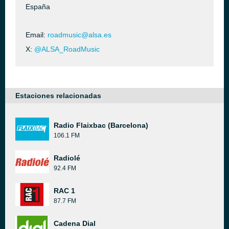
España
Email:
roadmusic@alsa.es
X:
@ALSA_RoadMusic
Estaciones relacionadas
Radio Flaixbac (Barcelona)
106.1 FM
Radiolé
92.4 FM
RAC 1
87.7 FM
Cadena Dial