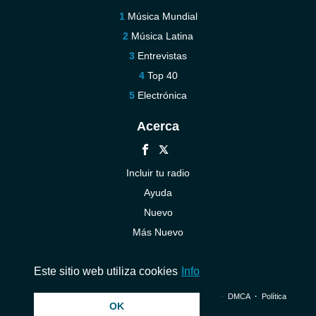
Música Mundial
Música Latina
Entrevistas
Top 40
Electrónica
Acerca
Incluir tu radio
Ayuda
Nuevo
Más Nuevo
Contáctenos
Este sitio web utiliza cookies
Info
© 2026 InstantAudio. Reservados todos los derechos. ・
DMCA
・
Política
OK
de privacidad