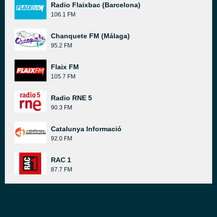
Radio Flaixbac (Barcelona)
106.1 FM
Chanquete FM (Málaga)
95.2 FM
Flaix FM
105.7 FM
Radio RNE 5
90.3 FM
Catalunya Informació
92.0 FM
RAC 1
87.7 FM