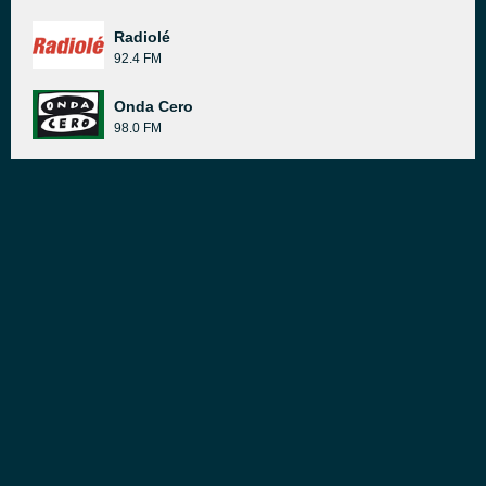
Radiolé
92.4 FM
Onda Cero
98.0 FM