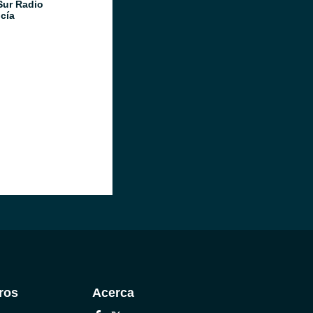
Sur Radio
cía
ros
Acerca