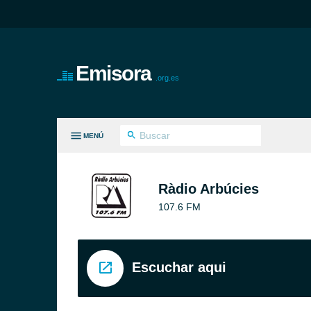
Emisora
.org.es
MENÚ
S GÉNEROS
Ràdio Arbúcies
107.6 FM
Escuchar aqui