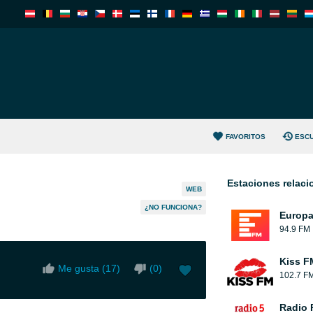
FAVORITOS
ESC
Estaciones relac
WEB
¿NO FUNCIONA?
Europ
94.9 FM
Kiss F
Me gusta (
17
)
(
0
)
102.7 F
Radio 