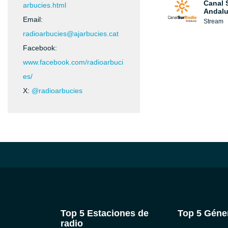
Canal 
arbucies.html
Andalu
Email:
Stream
radioarbucies@ajarbucies.cat
Facebook:
www.facebook.com/radioarbuci
es/
X:
@radioarbucies
Top 5 Estaciones de
Top 5 Géne
radio