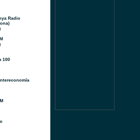
nya Radio
lona)
M
FM
M
 100
Intereconomía
FM
o