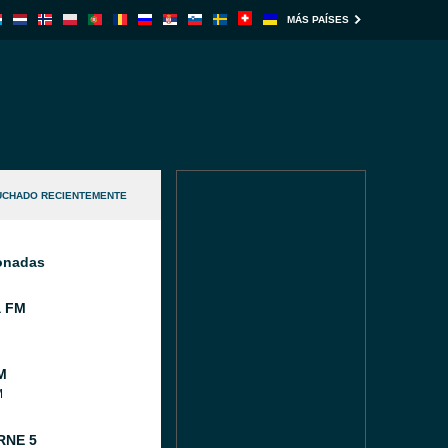
MÁS PAÍSES
UCHADO RECIENTEMENTE
ionadas
a FM
M
M
RNE 5