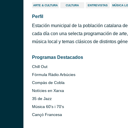
ARTE & CULTURA
CULTURA
ENTREVISTAS
MÚSICA L
Perfil
Estación municipal de la población catalana d
cada día con una selecta programación de arte, c
música local y temas clásicos de distintos géne
Programas Destacados
Chill Out
Fòrmula Ràdio Arbúcies
Compàs de Cobla
Notícies en Xarxa
35 de Jazz
Música 60's i 70's
Cançó Francesa