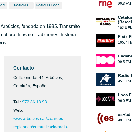
90.3 FM
OCAL
NOTICIAS
NOTICIAS LOCAL
Catalu
(Barce
e Arbúcies, fundada en 1985. Transmite
102.8 F
ultura, turismo, tradiciones, historia,
Flaix 
ros.
105.7 F
Cadena
99.5 FM
Contacto
Radio 
C/ Estenedor 44, Arbúcies,
95.1 FM
Cataluña, España
Loca 
96.0 FM
Tel.:
972 86 18 93
Web:
esRadi
www.arbucies.cat/ca/arees-i-
99.1 FM
regidories/comunicacio/radio-