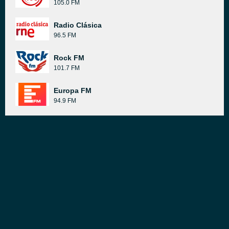
105.0 FM
Radio Clásica
96.5 FM
Rock FM
101.7 FM
Europa FM
94.9 FM