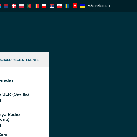
MÁS PAÍSES
UCHADO RECIENTEMENTE
ionadas
 SER (Sevilla)
M
nya Radio
lona)
M
Cero