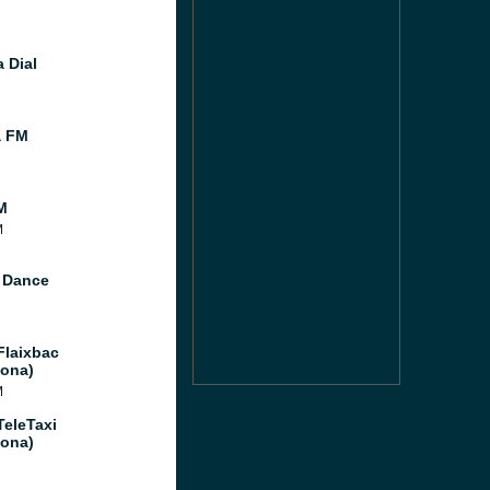
 Dial
a FM
M
M
 Dance
Flaixbac
lona)
M
TeleTaxi
lona)