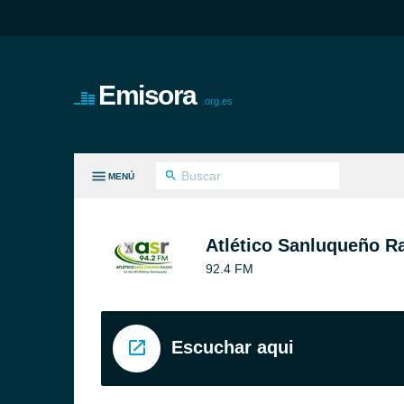
Emisora
.org.es
MENÚ
S GÉNEROS
Atlético Sanluqueño R
92.4 FM
Escuchar aqui