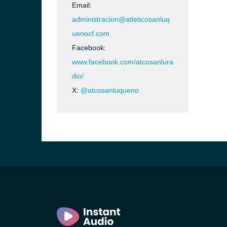
Email:
administracion@atleticosanluq
uenocf.com
Facebook:
www.facebook.com/atcosanlura
dio/
X:
@atcosanluqueno