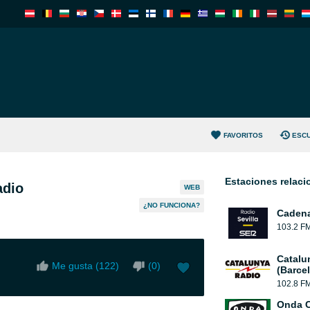
FAVORITOS
ESC
Estaciones relac
adio
WEB
¿NO FUNCIONA?
Cadena
103.2 F
Catalu
Me gusta (
122
)
(
0
)
(Barce
102.8 F
Onda 