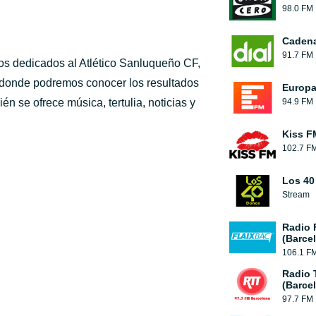
98.0 FM
Cadena
91.7 FM
os dedicados al Atlético Sanluqueño CF,
 donde podremos conocer los resultados
Europ
 se ofrece música, tertulia, noticias y
94.9 FM
Kiss F
102.7 F
Los 40
Stream
Radio 
(Barce
106.1 F
Radio 
(Barce
97.7 FM