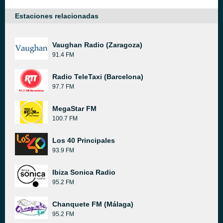
Estaciones relacionadas
Vaughan Radio (Zaragoza)
91.4 FM
Radio TeleTaxi (Barcelona)
97.7 FM
MegaStar FM
100.7 FM
Los 40 Principales
93.9 FM
Ibiza Sonica Radio
95.2 FM
Chanquete FM (Málaga)
95.2 FM