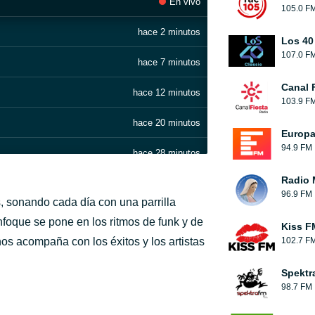
En vivo
105.0 F
hace 2 minutos
Los 40
107.0 F
hace 7 minutos
Canal 
hace 12 minutos
103.9 F
hace 20 minutos
Europ
94.9 FM
hace 28 minutos
Radio 
hace 35 minutos
96.9 FM
, sonando cada día con una parrilla
hace 39 minutos
nfoque se pone en los ritmos de funk y de
Kiss F
os acompaña con los éxitos y los artistas
102.7 F
hace 43 minutos
Spektr
hace 51 minutos
98.7 FM