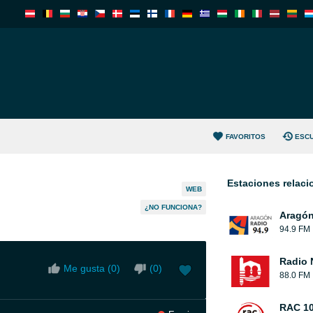
FAVORITOS
ESC
Estaciones relac
WEB
¿NO FUNCIONA?
Aragón
94.9 FM
Radio 
Me gusta (
0
)
(
0
)
88.0 FM
RAC 1