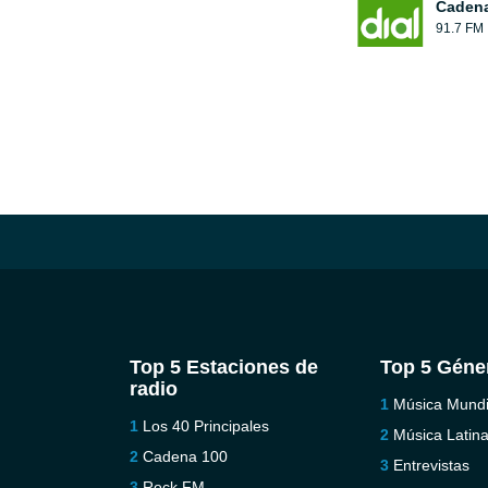
Cadena
91.7 FM
Top 5 Estaciones de
Top 5 Géne
radio
Música Mundi
Los 40 Principales
Música Latin
Cadena 100
Entrevistas
Rock FM