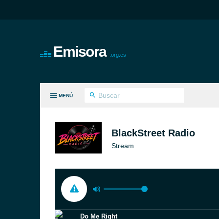
Emisora
.org.es
MENÚ
S GÉNEROS
BlackStreet Radio
Stream
Do Me Right