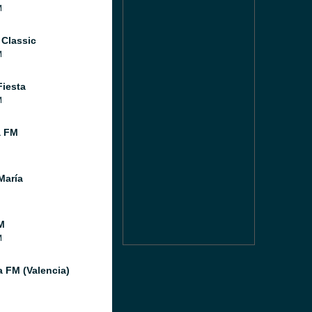
M
 Classic
M
Fiesta
M
a FM
María
M
M
a FM (Valencia)