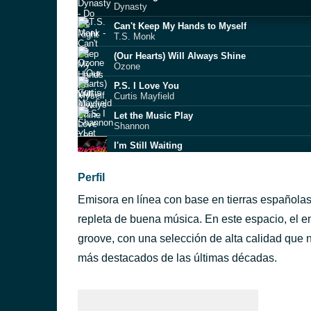
Dynasty
Can't Keep My Hands to Myself
T.S. Monk
(Our Hearts) Will Always Shine
Ozone
P.S. I Love You
Curtis Mayfield
Let the Music Play
Shannon
I'm Still Waiting
The Givens Family
I've Been Watching You (Jamie's Girl)
Perfil
Randy Hall
Emisora en línea con base en tierras españolas
Have You For My Love
Carol Williams
repleta de buena música. En este espacio, el e
The Heart To Break The Heart
groove, con una selección de alta calidad que n
France Joli
más destacados de las últimas décadas.
The Leader
Fonzi Thornton