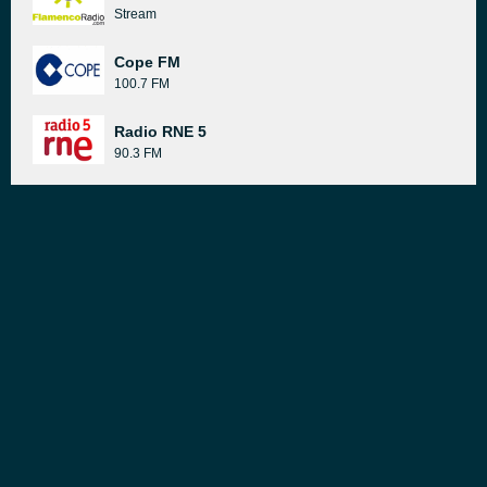
Stream
Cope FM
100.7 FM
Radio RNE 5
90.3 FM