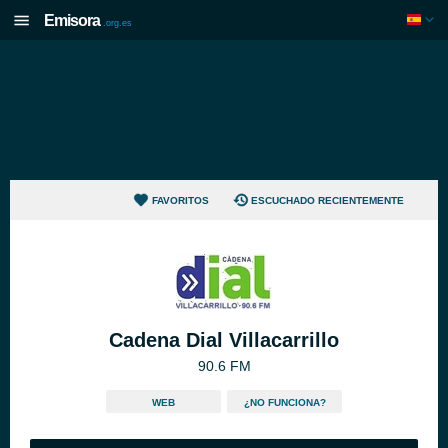
Emisora
.org.es
FAVORITOS
ESCUCHADO RECIENTEMENTE
Cadena Dial Villacarrillo
90.6 FM
WEB
¿NO FUNCIONA?