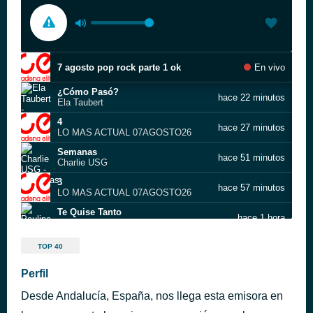
7 agosto pop rock parte 1 ok
En vivo
¿Cómo Pasó?
hace 22 minutos
Ela Taubert
4
hace 27 minutos
LO MAS ACTUAL 07AGOSTO26
Semanas
hace 51 minutos
Charlie USG
3
hace 57 minutos
LO MAS ACTUAL 07AGOSTO26
Te Quise Tanto
hace 1 hora
Paulina Rubio
Estacion La Naranja ~0
hace 1 hora
TOP 40
El poder del arte
Perfil
hace 1 hora
Andres Suarez
Desde Andalucía, España, nos llega esta emisora en
2
hace 1 hora
LO MAS ACTUAL 07AGOSTO26