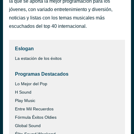
la que se aporta la mejor programación para los
Te pido otra oportunidad
jóvenes, con variado entretenimiento y diversión,
hace 1 hora
Álex Ubago
noticias y listas con los temas musicales más
escuchados del top 40 internacional.
Eslogan
La estación de los éxitos
Programas Destacados
Lo Mejor del Pop
H Sound
Play Music
Entre Mil Recuerdos
Fórmula Éxitos Oldies
Global Sound