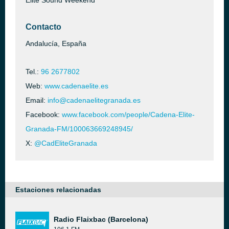
Élite Sound Weekend
Contacto
Andalucía, España
Tel.:
96 2677802
Web:
www.cadenaelite.es
Email:
info@cadenaelitegranada.es
Facebook:
www.facebook.com/people/Cadena-Elite-
Granada-FM/100063669248945/
X:
@CadEliteGranada
Estaciones relacionadas
Radio Flaixbac (Barcelona)