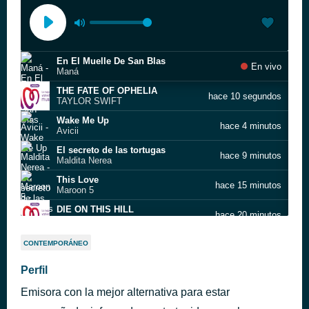
En El Muelle De San Blas
En vivo
Maná
THE FATE OF OPHELIA
hace 10 segundos
TAYLOR SWIFT
Wake Me Up
hace 4 minutos
Avicii
El secreto de las tortugas
hace 9 minutos
Maldita Nerea
This Love
hace 15 minutos
Maroon 5
DIE ON THIS HILL
hace 20 minutos
SIENNA SPIRO
It's A Beautiful Day
hace 23 minutos
CONTEMPORÁNEO
Michael Bublé
Release Me
Perfil
hace 27 minutos
Agnes
Emisora con la mejor alternativa para estar
Shivers
hace 31 minutos
Ed Sheeran