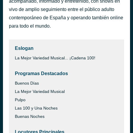
acompañado, informado y entretenido, con shows en
NEXO 01. Me acuerdo de ti
vivo de amplio seguimiento entre el público adulto
hace 36 minutos
Nil Moliner
contemporáneo de España y operando también online
para todo el mundo.
Eslogan
La Mejor Variedad Musical... ¡Cadena 100!
Programas Destacados
Buenos Días
La Mejor Variedad Musical
Pulpo
Las 100 y Una Noches
Buenas Noches
Locutores Principales