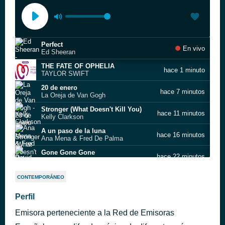
Perfect
En vivo
Ed Sheeran
THE FATE OF OPHELIA
hace 1 minuto
TAYLOR SWIFT
20 de enero
hace 7 minutos
La Oreja de Van Gogh
Stronger (What Doesn't Kill You)
hace 11 minutos
Kelly Clarkson
A un paso de la luna
hace 16 minutos
Ana Mena & Fred De Palma
Gone Gone Gone
hace 22 minutos
David Guetta
Unstoppable
hace 26 minutos
CONTEMPORÁNEO
Sia
Summerlove
Perfil
hace 35 minutos
David Tavaré
Emisora perteneciente a la Red de Emisoras
Bang Bang
hace 40 minutos
Jessie J feat. B.o.B