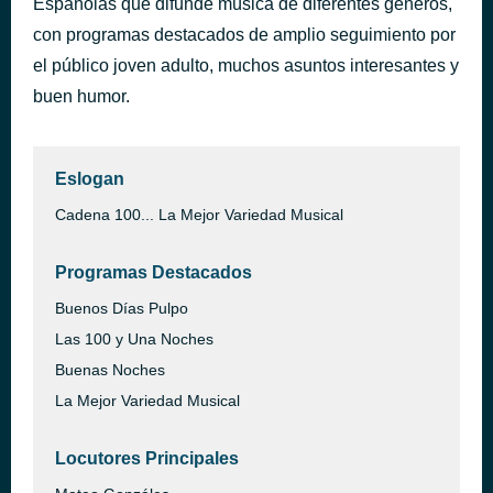
Españolas que difunde música de diferentes géneros,
El Último Día De Nuestras Vidas
con programas destacados de amplio seguimiento por
hace 44 minutos
Dani Martín
el público joven adulto, muchos asuntos interesantes y
buen humor.
Eslogan
Cadena 100... La Mejor Variedad Musical
Programas Destacados
Buenos Días Pulpo
Las 100 y Una Noches
Buenas Noches
La Mejor Variedad Musical
Locutores Principales