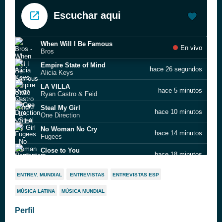
Escuchar aqui
When Will I Be Famous
En vivo
Bros
Empire State of Mind
hace 26 segundos
Alicia Keys
LA VILLA
hace 5 minutos
Ryan Castro & Feid
Steal My Girl
hace 10 minutos
One Direction
No Woman No Cry
hace 14 minutos
Fugees
Close to You
hace 18 minutos
Carpenters
OBSESIÓN
hace 22 minutos
ENTREV. MUNDIAL
ENTREVISTAS
ENTREVISTAS ESP
Naiara, Samurai Jay, Vito Salamanca
MÚSICA LATINA
MÚSICA MUNDIAL
Cien gaviotas
hace 27 minutos
Duncan Dhu
Perfil
Eres
hace 30 minutos
Manuel Carrasco