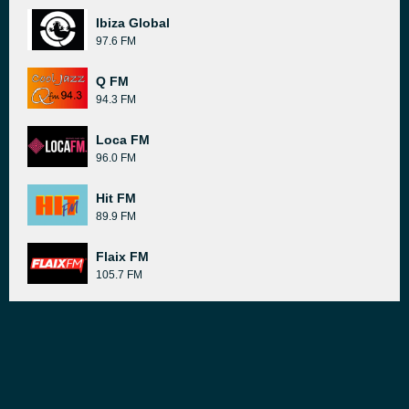
Ibiza Global
97.6 FM
Q FM
94.3 FM
Loca FM
96.0 FM
Hit FM
89.9 FM
Flaix FM
105.7 FM