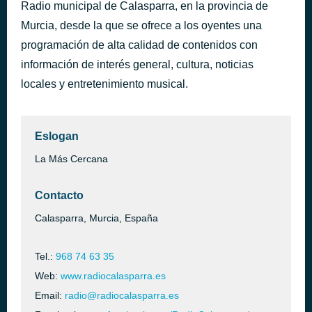
Radio municipal de Calasparra, en la provincia de
Cuentame Un Cuento
hace 36 minutos
Murcia, desde la que se ofrece a los oyentes una
Celtas Cortos
programación de alta calidad de contenidos con
información de interés general, cultura, noticias
locales y entretenimiento musical.
Eslogan
La Más Cercana
Contacto
Calasparra, Murcia, España
Tel.:
968 74 63 35
Web:
www.radiocalasparra.es
Email:
radio@radiocalasparra.es