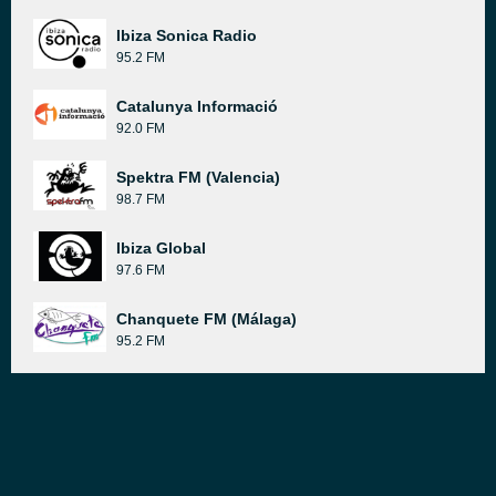
Ibiza Sonica Radio
95.2 FM
Catalunya Informació
92.0 FM
Spektra FM (Valencia)
98.7 FM
Ibiza Global
97.6 FM
Chanquete FM (Málaga)
95.2 FM