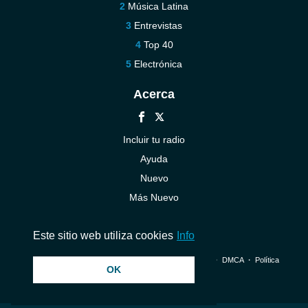
Música Latina
Entrevistas
Top 40
Electrónica
Acerca
Incluir tu radio
Ayuda
Nuevo
Más Nuevo
Contáctenos
Este sitio web utiliza cookies
Info
© 2026 InstantAudio. Reservados todos los derechos. ・
DMCA
・
Política
OK
de privacidad