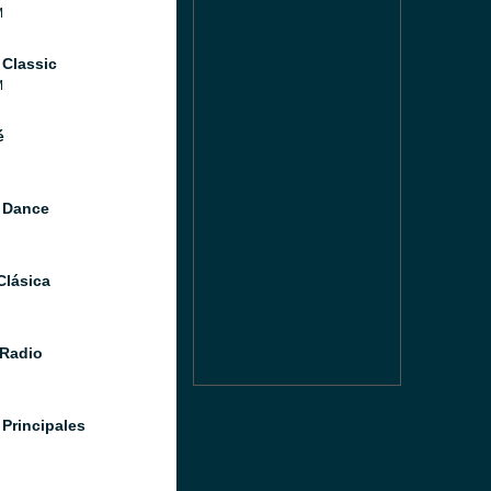
M
 Classic
M
é
 Dance
Clásica
Radio
 Principales