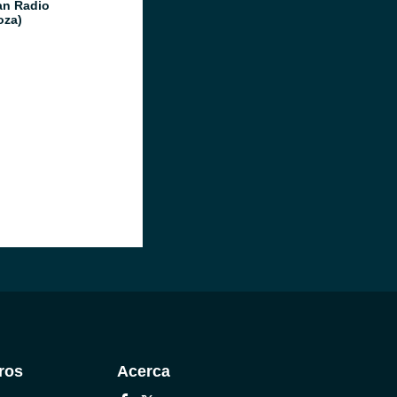
n Radio
oza)
ros
Acerca