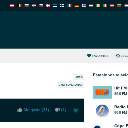
FAVORITOS
ESC
Estaciones relac
WEB
¿NO FUNCIONA?
Hit FM
89.9 FM
Radio 
Me gusta (
31
)
(
1
)
96.9 FM
Cope 