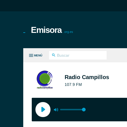
Emisora
.org.es
MENÚ
S GÉNEROS
Radio Campillos
107.9 FM