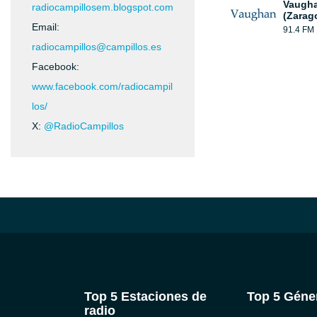
Vaugha
radiocampillosem.blogspot.com
(Zarag
Email:
91.4 FM
radiocampillos@campillos.es
Facebook:
www.facebook.com/radiocampil
los/
X:
@RadioCampillos
Top 5 Estaciones de
Top 5 Géne
radio