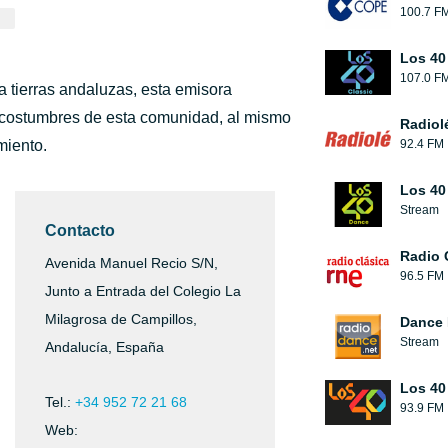
100.7 F
Los 40
107.0 F
a tierras andaluzas, esta emisora
y costumbres de esta comunidad, al mismo
Radiol
miento.
92.4 FM
Los 40
Stream
Contacto
Radio 
Avenida Manuel Recio S/N,
96.5 FM
Junto a Entrada del Colegio La
Milagrosa de Campillos,
Dance 
Stream
Andalucía, España
Los 40
Tel.:
+34 952 72 21 68
93.9 FM
Web: