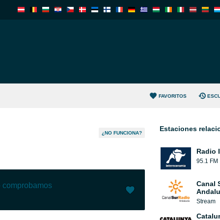
FAVORITOS
ESC
Estaciones relac
¿NO FUNCIONA?
Radio 
95.1 FM
Canal 
lo comprobamos
Andalu
Stream
Me gusta (
5
)
(
0
)
Catalu