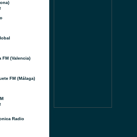
lona)
M
o
lobal
a FM (Valencia)
ete FM (Málaga)
FM
M
Sonica Radio