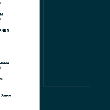
M
FM
M
RNE 5
Marca
M
FM
 Dance