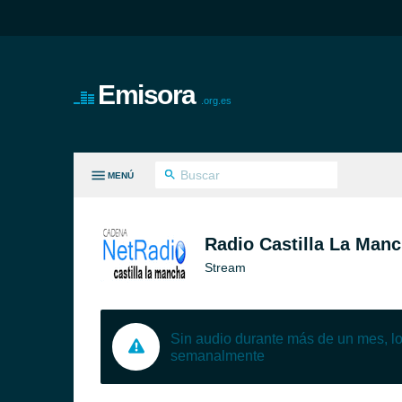
Emisora
.org.es
MENÚ
S GÉNEROS
Radio Castilla La Manc
Stream
Sin audio durante más de un mes, 
semanalmente