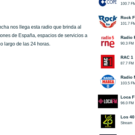
100.7 F
Rock 
101.7 F
cha nos llega esta radio que brinda al
giones de España, espacios de servicios a
Radio 
o largo de las 24 horas.
90.3 FM
RAC 1
87.7 FM
Radio 
103.5 F
Loca 
96.0 FM
Los 40
Stream