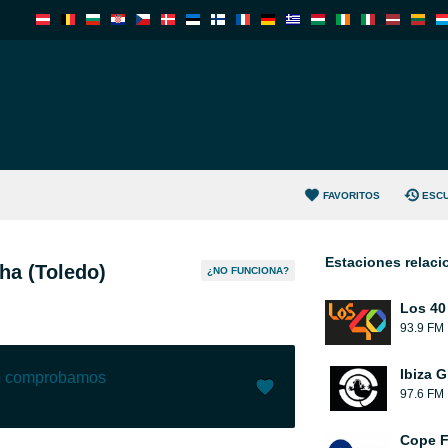
FAVORITOS
ESC
Estaciones relac
ha (Toledo)
¿NO FUNCIONA?
Los 40
93.9 FM
Ibiza G
lo comprobamos
97.6 FM
Me gusta (
0
)
(
0
)
Cope 