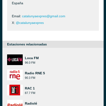
España
Email:
catalunyaexpres@gmail.com
X:
@catalunyaexpres
Estaciones relacionadas
Loca FM
96.0 FM
Radio RNE 5
90.3 FM
RAC 1
87.7 FM
Radiolé