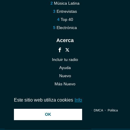
Música Latina
Entrevistas
Top 40
Electrónica
Acerca
Incluir tu radio
Ayuda
Nuevo
Más Nuevo
Contáctenos
Este sitio web utiliza cookies
Info
© 2026 InstantAudio. Reservados todos los derechos. ・
DMCA
・
Política
OK
de privacidad