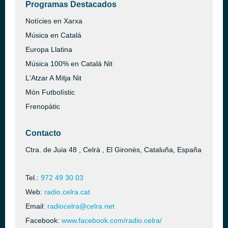
Programas Destacados
Notícies en Xarxa
Música en Catalá
Europa Llatina
Música 100% en Catalá Nit
L'Atzar A Mitja Nit
Món Futbolístic
Frenopàtic
Contacto
Ctra. de Juia 48 , Celrà , El Gironès, Cataluña, España
Tel.:
972 49 30 03
Web:
radio.celra.cat
Email:
radiocelra@celra.net
Facebook:
www.facebook.com/radio.celra/