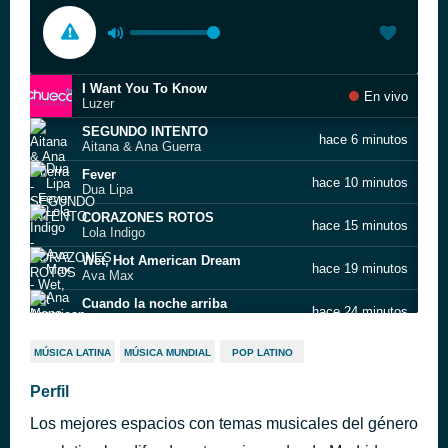
I Want You To Know
En vivo
Luzer
SEGUNDO INTENTO
hace 6 minutos
Aitana & Ana Guerra
Fever
hace 10 minutos
Dua Lipa
CORAZONES ROTOS
hace 15 minutos
Lola Indigo
Wet, Hot American Dream
hace 19 minutos
Ava Max
Cuando la noche arriba
hace 24 minutos
Ana Mena & Fred De Palma
LA REINA
hace 28 minutos
MÚSICA LATINA
MÚSICA MUNDIAL
POP LATINO
Lola Indigo & Lalo Ebratt
Venenosa
Perfil
hace 32 minutos
Nebulossa
Los mejores espacios con temas musicales del género
Houdini
hace 36 minutos
Dua Lipa