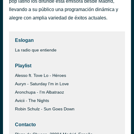
pop latino los difunde esta emisora desde Madrid,
EL TONTO
llevando a su público una programación dinámica y
hace 42 minutos
Lola Indigo
alegre con amplia variedad de éxitos actuales.
Eslogan
La radio que entiende
Playlist
Alesso ft. Tove Lo - Héroes
Auryn - Saturday I'm in Love
Aronchupa - I'm Albatraoz
Avicii - The Nights
Robin Schulz - Sun Goes Down
Contacto