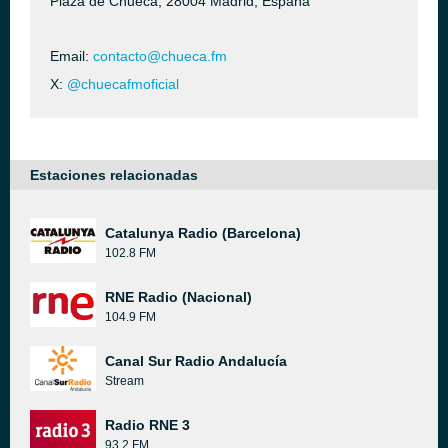
Plaza de Chueca, 28004 Madrid, España
Email:
contacto@chueca.fm
X:
@chuecafmoficial
Estaciones relacionadas
Catalunya Radio (Barcelona)
102.8 FM
RNE Radio (Nacional)
104.9 FM
Canal Sur Radio Andalucía
Stream
Radio RNE 3
93.2 FM