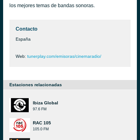
los mejores temas de bandas sonoras.
Conquest of Paradise
hace 49 minutos
Vangelis
Contacto
España
Web:
tunerplay.com/emisoras/cinemaradio/
Estaciones relacionadas
Ibiza Global
97.6 FM
RAC 105
105.0 FM