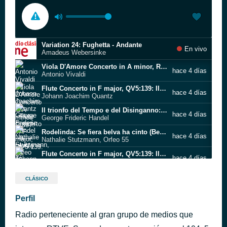
Variation 24: Fughetta - Andante
En vivo
Amadeus Webersinke
Viola D'Amore Concerto in A minor, R.397: "Allegro"
hace 4 días
Antonio Vivaldi
Flute Concerto in F major, QV5:139: II. Arioso ma un poco andante
hace 4 días
Johann Joachim Quantz
Il trionfo del Tempo e del Disinganno: Parte Seconda: Quartetto "Voglio Tempo per risolvere" (Bellezza, Tempo, Disinganno, Piacere)
hace 4 días
George Frideric Handel
Rodelinda: Se fiera belva ha cinto (Bertarido)
hace 4 días
Nathalie Stutzmann, Orfeo 55
Flute Concerto in F major, QV5:139: III. Presto
hace 4 días
Johann Joachim Quantz
Rodelinda: Ombre, piante
hace 4 días
CLÁSICO
Xavier Sabata
Rodelinda / Act 2: Io t'abbraccio
Perfil
hace 4 días
George Frideric Handel
Radio perteneciente al gran grupo de medios que
Concerto in D major - 3. Allegro
hace 4 días
Johann Joachim Quantz