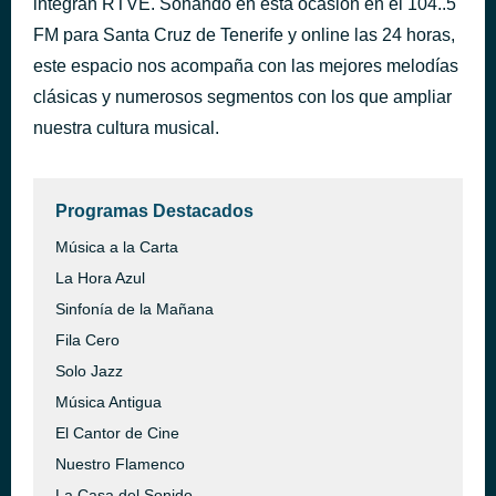
integran RTVE. Sonando en esta ocasión en el 104..5
Boabdil, Bulerías
FM para Santa Cruz de Tenerife y online las 24 horas,
hace 4 días
Pepe Habichuela
este espacio nos acompaña con las mejores melodías
clásicas y numerosos segmentos con los que ampliar
nuestra cultura musical.
Programas Destacados
Música a la Carta
La Hora Azul
Sinfonía de la Mañana
Fila Cero
Solo Jazz
Música Antigua
El Cantor de Cine
Nuestro Flamenco
La Casa del Sonido