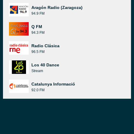
Aragón Radio (Zaragoza)
94.9 FM
Q FM
94.3 FM
Radio Clásica
96.5 FM
Los 40 Dance
Stream
Catalunya Informació
92.0 FM