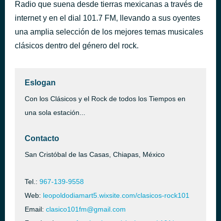
Radio que suena desde tierras mexicanas a través de
Ring My Bell
hace 40 minutos
internet y en el dial 101.7 FM, llevando a sus oyentes
Anita Ward
una amplia selección de los mejores temas musicales
clásicos dentro del género del rock.
Eslogan
Con los Clásicos y el Rock de todos los Tiempos en
una sola estación...
Contacto
San Cristóbal de las Casas, Chiapas, México
Tel.:
967-139-9558
Web:
leopoldodiamart5.wixsite.com/clasicos-rock101
Email:
clasico101fm@gmail.com