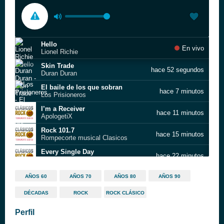
Hello
En vivo
Lionel Richie
Skin Trade
hace 52 segundos
Duran Duran
El baile de los que sobran
hace 7 minutos
Los Prisioneros
I’m a Receiver
hace 11 minutos
ApologetiX
Rock 101.7
hace 15 minutos
Rompecorte musical Clasicos
Every Single Day
hace 22 minutos
Anything Box
7 Fragen
hace 26 minutos
AÑOS 60
AÑOS 70
AÑOS 80
AÑOS 90
AnnA Lux
DÉCADAS
ROCK
ROCK CLÁSICO
Tren Al Sur
hace 31 minutos
Los Prisioneros
Perfil
2 Times (original radio edit)
hace 36 minutos
Ann Lee