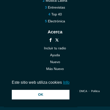
Música Latina
Entrevistas
Top 40
Electrónica
Acerca
Incluir tu radio
Ayuda
Nuevo
Más Nuevo
Contáctenos
Este sitio web utiliza cookies
Info
© 2026 InstantAudio. Reservados todos los derechos. ・
DMCA
・
Política
OK
de privacidad