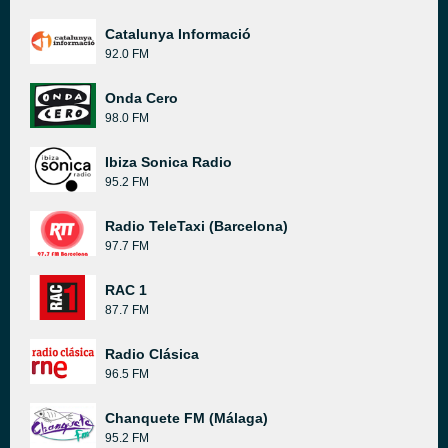
Catalunya Informació
92.0 FM
Onda Cero
98.0 FM
Ibiza Sonica Radio
95.2 FM
Radio TeleTaxi (Barcelona)
97.7 FM
RAC 1
87.7 FM
Radio Clásica
96.5 FM
Chanquete FM (Málaga)
95.2 FM