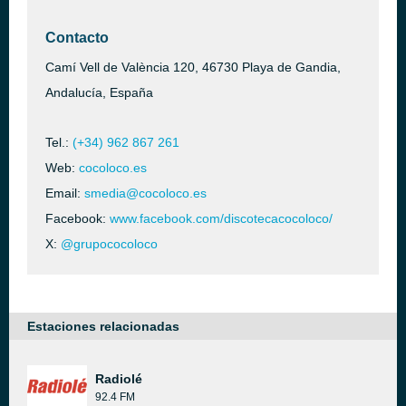
Contacto
Camí Vell de València 120, 46730 Playa de Gandia,
Andalucía, España
Tel.:
(+34) 962 867 261
Web:
cocoloco.es
Email:
smedia@cocoloco.es
Facebook:
www.facebook.com/discotecacocoloco/
X:
@grupococoloco
Estaciones relacionadas
Radiolé
92.4 FM