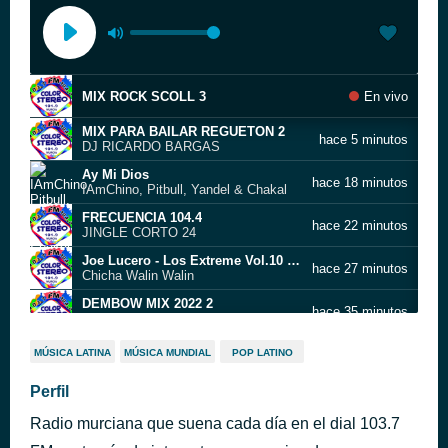
MIX ROCK SCOLL 3
En vivo
MIX PARA BAILAR REGUETON 2
hace 5 minutos
DJ RICARDO BARGAS
Ay Mi Dios
hace 18 minutos
IAmChino, Pitbull, Yandel & Chakal
FRECUENCIA 104.4
hace 22 minutos
JINGLE CORTO 24
Joe Lucero - Los Extreme Vol.10 CON PISADOR 2
hace 27 minutos
Chicha Walin Walin
DEMBOW MIX 2022 2
hace 35 minutos
DISCO DURO
MIX MERENGUE TROPICAL 1
hace 46 minutos
MÚSICA LATINA
MÚSICA MUNDIAL
POP LATINO
MIX PARA BAILAR REGUETON
Perfil
hace 55 minutos
DJ RICARDO BARGAS 5
Radio murciana que suena cada día en el dial 103.7
DESDE LA PENINSULA IBERIC A
hace 59 minutos