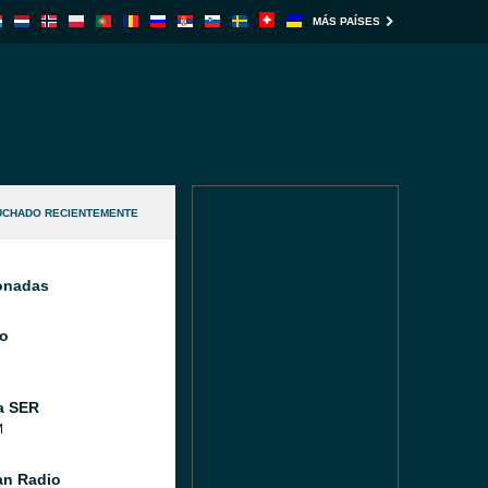
MÁS PAÍSES
UCHADO RECIENTEMENTE
ionadas
o
a SER
M
n Radio