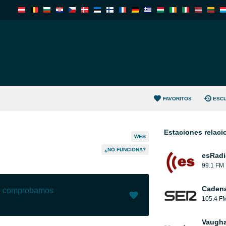
FAVORITOS
ESC
Estaciones relac
WEB
¿NO FUNCIONA?
esRadi
99.1 FM
Caden
lo comprobamos
105.4 F
Me gusta (
5
)
(
0
)
Vaugha