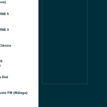
oza)
RNE 5
RNE 3
Clásica
05
M
 Dial
ete FM (Málaga)