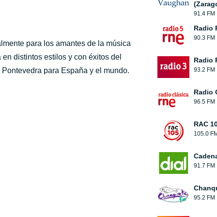
(Zarag
91.4 FM
Radio 
90.3 FM
almente para los amantes de la música
en distintos estilos y con éxitos del
Radio 
 Pontevedra para España y el mundo.
93.2 FM
Radio 
96.5 FM
RAC 1
105.0 F
Cadena
91.7 FM
Chanqu
95.2 FM