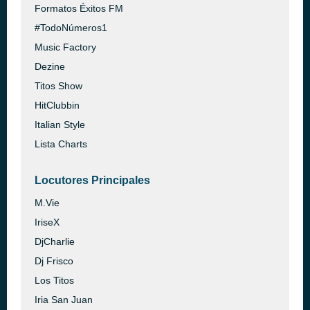
Formatos Éxitos FM
#TodoNúmeros1
Music Factory
Dezine
Titos Show
HitClubbin
Italian Style
Lista Charts
Locutores Principales
M.Vie
IriseX
DjCharlie
Dj Frisco
Los Titos
Iria San Juan