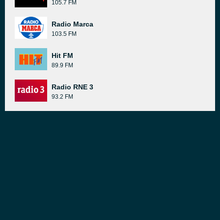
105.7 FM
Radio Marca
103.5 FM
Hit FM
89.9 FM
Radio RNE 3
93.2 FM