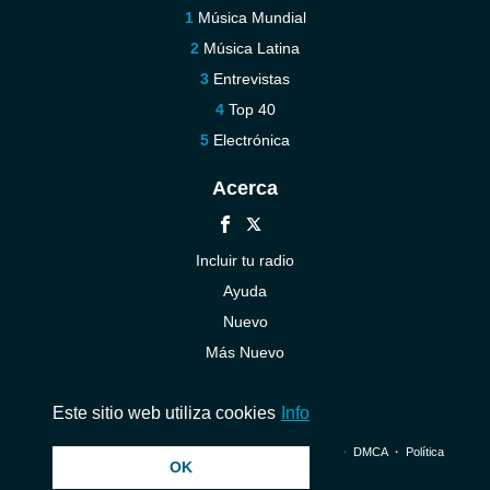
Música Mundial
Música Latina
Entrevistas
Top 40
Electrónica
Acerca
Incluir tu radio
Ayuda
Nuevo
Más Nuevo
Contáctenos
Este sitio web utiliza cookies
Info
© 2026 InstantAudio. Reservados todos los derechos. ・
DMCA
・
Política
OK
de privacidad