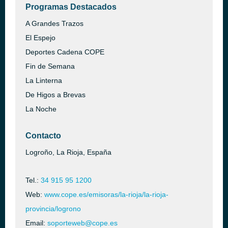
Programas Destacados
A Grandes Trazos
El Espejo
Deportes Cadena COPE
Fin de Semana
La Linterna
De Higos a Brevas
La Noche
Contacto
Logroño, La Rioja, España
Tel.:
34 915 95 1200
Web:
www.cope.es/emisoras/la-rioja/la-rioja-
provincia/logrono
Email:
soporteweb@cope.es