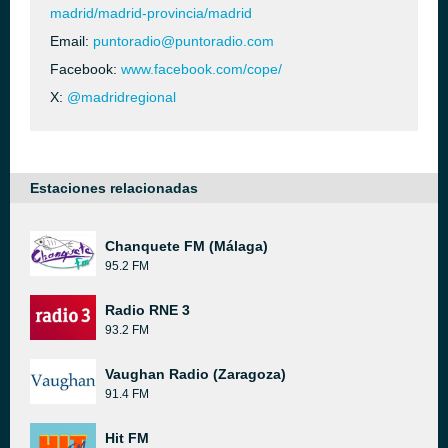
madrid/madrid-provincia/madrid
Email:
puntoradio@puntoradio.com
Facebook:
www.facebook.com/cope/
X:
@madridregional
Estaciones relacionadas
Chanquete FM (Málaga)
95.2 FM
Radio RNE 3
93.2 FM
Vaughan Radio (Zaragoza)
91.4 FM
Hit FM