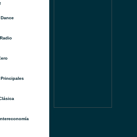
M
 Dance
Radio
Cero
 Principales
Clásica
Intereconomía