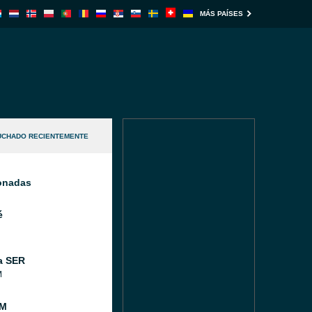
MÁS PAÍSES
UCHADO RECIENTEMENTE
ionadas
é
a SER
M
FM