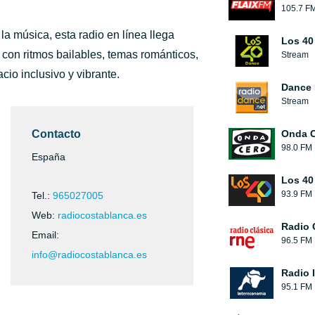
105.7 F
a música, esta radio en línea llega
Los 40
con ritmos bailables, temas románticos,
Stream
io inclusivo y vibrante.
Dance 
Stream
Contacto
Onda 
98.0 FM
España
Los 40
93.9 FM
Tel.:
965027005
Web:
radiocostablanca.es
Radio 
Email:
96.5 FM
info@radiocostablanca.es
Radio 
95.1 FM