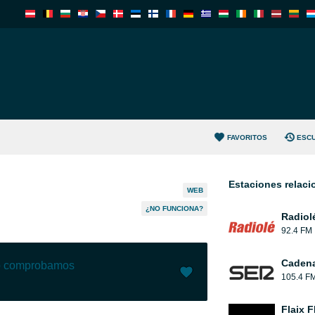
FAVORITOS
ESC
Estaciones relac
WEB
¿NO FUNCIONA?
Radiol
92.4 FM
Caden
lo comprobamos
105.4 F
Me gusta (
2
)
(
0
)
Flaix 