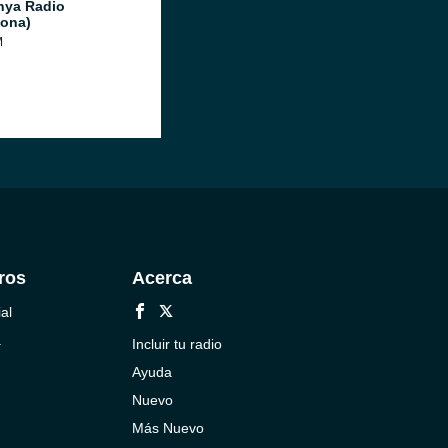
nya Radio
lona)
M
ros
Acerca
al
a
Incluir tu radio
Ayuda
Nuevo
Más Nuevo