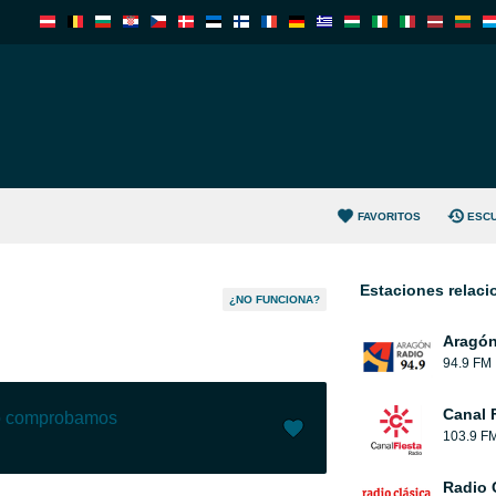
FAVORITOS
ESC
Estaciones relac
¿NO FUNCIONA?
Aragón
94.9 FM
Canal 
lo comprobamos
103.9 F
Me gusta (
3
)
(
0
)
Radio 