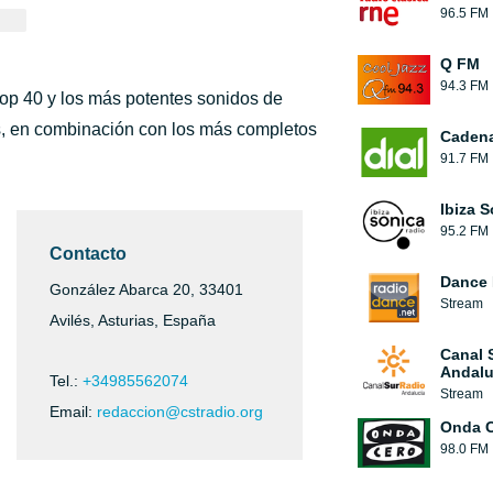
96.5 FM
Q FM
94.3 FM
 top 40 y los más potentes sonidos de
ras, en combinación con los más completos
Cadena
91.7 FM
Ibiza 
95.2 FM
Contacto
Dance 
González Abarca 20, 33401
Stream
Avilés, Asturias, España
Canal 
Andalu
Tel.:
+34985562074
Stream
Email:
redaccion@cstradio.org
Onda 
98.0 FM