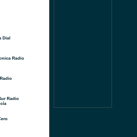
 Dial
Sonica Radio
Radio
Sur Radio
cía
Cero