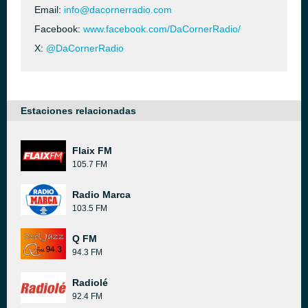
Email:
info@dacornerradio.com
Facebook:
www.facebook.com/DaCornerRadio/
X:
@DaCornerRadio
Estaciones relacionadas
Flaix FM
105.7 FM
Radio Marca
103.5 FM
Q FM
94.3 FM
Radiolé
92.4 FM