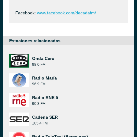
Facebook:
www.facebook.com/decadafm/
Estaciones relacionadas
Onda Cero
98.0 FM
Radio María
96.9 FM
Radio RNE 5
90.3 FM
Cadena SER
105.4 FM
Radio TeleTaxi (Barcelona)