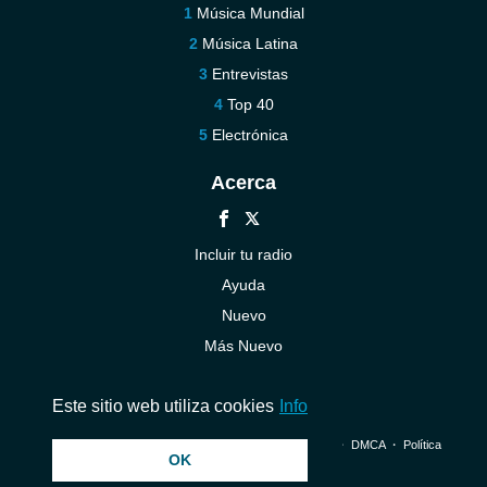
Música Mundial
Música Latina
Entrevistas
Top 40
Electrónica
Acerca
Incluir tu radio
Ayuda
Nuevo
Más Nuevo
Contáctenos
Este sitio web utiliza cookies
Info
© 2026 InstantAudio. Reservados todos los derechos. ・
DMCA
・
Política
OK
de privacidad