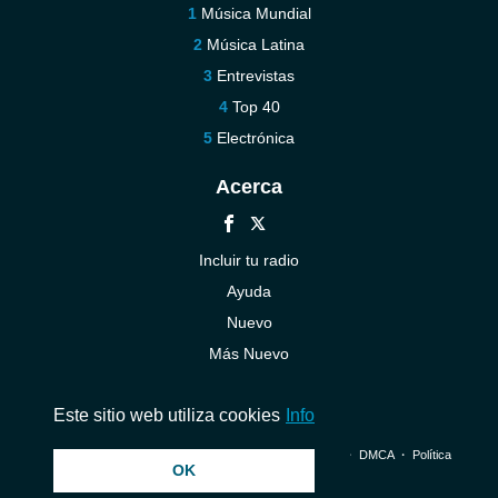
Música Mundial
Música Latina
Entrevistas
Top 40
Electrónica
Acerca
Incluir tu radio
Ayuda
Nuevo
Más Nuevo
Contáctenos
Este sitio web utiliza cookies
Info
© 2026 InstantAudio. Reservados todos los derechos. ・
DMCA
・
Política
OK
de privacidad