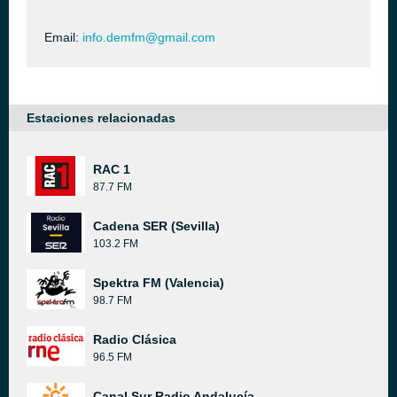
Email:
info.demfm@gmail.com
Estaciones relacionadas
RAC 1
87.7 FM
Cadena SER (Sevilla)
103.2 FM
Spektra FM (Valencia)
98.7 FM
Radio Clásica
96.5 FM
Canal Sur Radio Andalucía